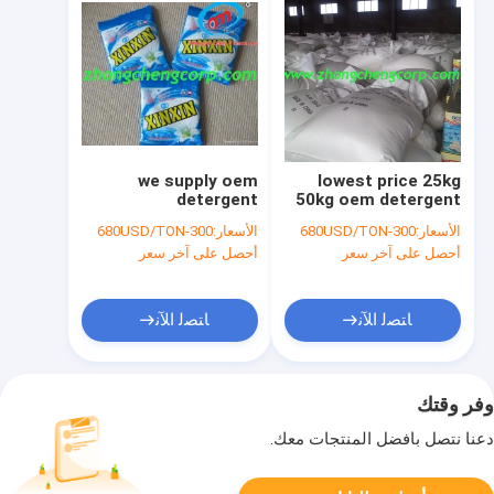
we supply oem
lowest price 25kg
detergent
50kg oem detergent
powder/oem washing
powder/oem laundry
الأسعار:
300-680USD/TON
الأسعار:
300-680USD/TON
powder/oem laundry
detergent to middle
أحصل على آخر سعر
أحصل على آخر سعر
powder to africa
east market
market
ﺎﺘﺼﻟ ﺍﻶﻧ
ﺎﺘﺼﻟ ﺍﻶﻧ
وفر وقتك
دعنا نتصل بأفضل المنتجات معك.