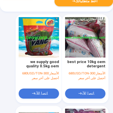
أعط متطلباتك
we supply good
best price 10kg oem
quality 0.5kg oem
detergent
detergent
powder/25kg oem
الأسعار:
300-680USD/TON
الأسعار:
300-680USD/TON
powder/1kg oem
laundry detergent
أحصل على آخر سعر
أحصل على آخر سعر
laundry powder with
powder with high
best price
quality
ﺎﺘﺼﻟ ﺍﻶﻧ
ﺎﺘﺼﻟ ﺍﻶﻧ