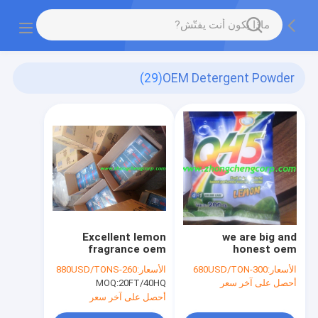
(29)
OEM Detergent Powder
Excellent lemon
we are big and
fragrance oem
honest oem
detergent
detergent
الأسعار:
300-680USD/TON
الأسعار:
260-880USD/TONS
powder/oem boxes
powder/25g-1000kg
أحصل على آخر سعر
20FT/40HQ
MOQ:
washing powder to
bulk washing powder
Iraq market
manufacturers
أحصل على آخر سعر