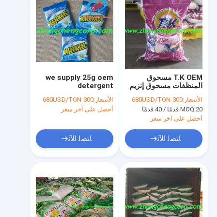
T.K OEM مسحوق
we supply 25g oem
المنظفات مسحوق إنزيم
detergent
المنظفات مسحوق
powder/30g washing
الأسعار:
300-680USD/TON
الأسعار:
300-680USD/TON
الغسيل الفعال مسحوق
powder/50g laundry
20 قدمًا / 40 قدمًا
MOQ:
أحصل على آخر سعر
التنظيف الاقتصادي إلى
powder to dubai
سوق غامبيا
market
أحصل على آخر سعر
ﺎﺘﺼﻟ ﺍﻶﻧ
ﺎﺘﺼﻟ ﺍﻶﻧ
بيت
المنتجات
معلومات عنا