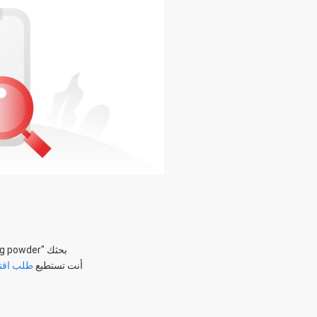
بحثك "
ng powder
أنت تستطيع
طلب اقت