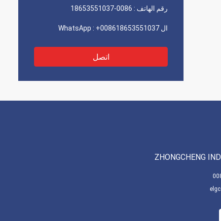
رقم الهاتف :
0086-18653551037
ال WhatsApp :
+008618653551037
اتصل
ZHONGCHENG INDU
elg