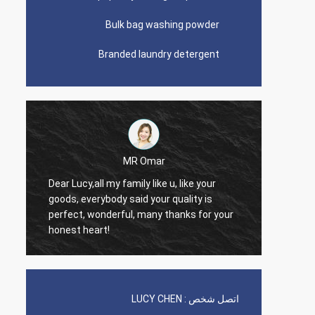
Bulk bag washing powder
Branded laundry detergent
MR Omar
Dear Lucy,all my family like u, like your
Dear M
goods, everybody said your quality is
good qu
perfect, wonderful, many thanks for your
trust, 
honest heart!
contin
اتصل شخص :
LUCY CHEN