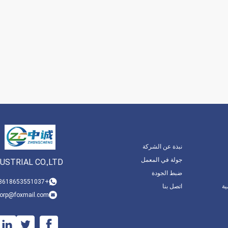
نبذة عن الشركة
جولة في المعمل
STRIAL CO.,LTD
ضبط الجودة
+008618653551037
ة
اتصل بنا
corp@foxmail.com