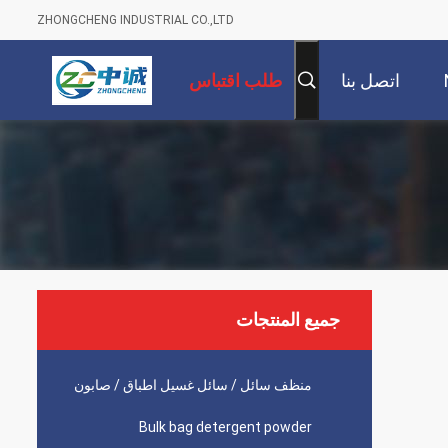
ZHONGCHENG INDUSTRIAL CO.,LTD
اتصل بنا
طلب اقتباس
جميع المنتجات
منظف ​​سائل / سائل غسيل اطباق / صابون
Bulk bag detergent powder