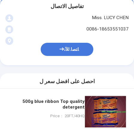
تفاصيل الاتصال
Miss. LUCY CHEN
0086-18653551037
ﺎﺘﺼﻟ ﺍﻶﻧ
احصل على افضل سعر ل
500g blue ribbon Top quality
detergent
powder/biodegradable
Price： 20FT/40HQ
detergent/brand detergent
powder with lowest price to
Africa