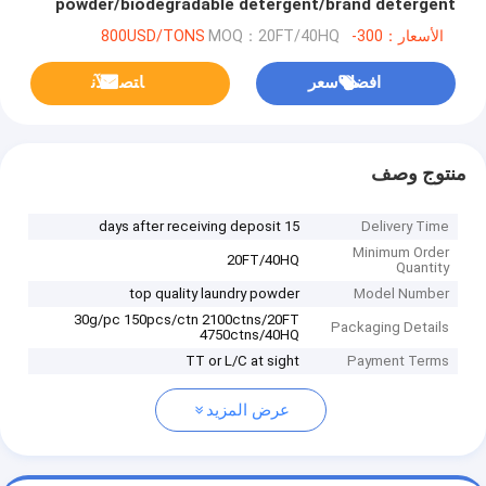
powder/biodegradable detergent/brand detergent
powder with lowest price to Africa
الأسعار：300-800USD/TONS
MOQ：20FT/40HQ
افضل سعر
ﺎﺘﺼﻟ ﺍﻶﻧ
منتوج وصف
15 days after receiving deposit
Delivery Time
Minimum Order
20FT/40HQ
Quantity
top quality laundry powder
Model Number
30g/pc 150pcs/ctn 2100ctns/20FT
Packaging Details
4750ctns/40HQ
TT or L/C at sight
Payment Terms
عرض المزيد