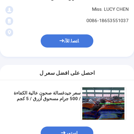
Miss. LUCY CHEN
0086-18653551037
ﺎﺘﺼﻟ ﺍﻶﻧ
احصل على افضل سعر ل
سعر جيدغسالة صحون عالية الكفاءة
/ 500 جرام مسحوق أزرق / 5 كجم
مسحوق أزرق / مسحوق علوي مع
عطر جيد لسوق فيتنام
استمر