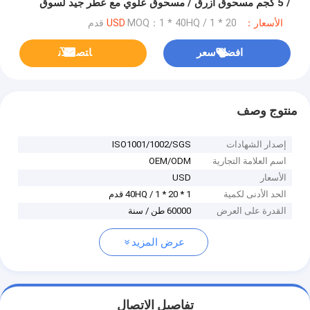
/ 5 كجم مسحوق أزرق / مسحوق علوي مع عطر جيد لسوق
فيتنام
الأسعار：USD
MOQ：1 * 40HQ / 1 * 20 قدم
افضل سعر
ﺎﺘﺼﻟ ﺍﻶﻧ
منتوج وصف
إصدار الشهادات
ISO1001/1002/SGS
اسم العلامة التجارية
OEM/ODM
الأسعار
USD
الحد الأدنى لكمية
1 * 40HQ / 1 * 20 قدم
القدرة على العرض
60000 طن / سنة
عرض المزيد
تفاصيل الاتصال