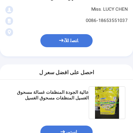
Miss. LUCY CHEN
0086-18653551037
ﺎﺘﺼﻟ ﺍﻶﻧ
احصل على افضل سعر ل
عالية الجودة المنظفات غسالة مسحوق
الغسيل المنظفات مسحوق الغسيل
مسحوق المنظفات الموردين
استمر