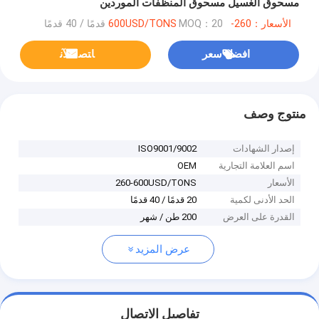
مسحوق الغسيل مسحوق المنظفات الموردين
الأسعار：260-600USD/TONS
MOQ：20 قدمًا / 40 قدمًا
افضل سعر
ﺎﺘﺼﻟ ﺍﻶﻧ
منتوج وصف
إصدار الشهادات
ISO9001/9002
اسم العلامة التجارية
OEM
الأسعار
260-600USD/TONS
الحد الأدنى لكمية
20 قدمًا / 40 قدمًا
القدرة على العرض
200 طن / شهر
عرض المزيد
تفاصيل الاتصال