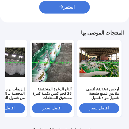
استمر
المنتجات الموصى بها
أرخص ALTAJ أقصى
ألتاج الرغوة المنخفضة
إنزيمات برج الرذ
ملابس تلميع طبيعية
25 كجم كيس بكمية كبيرة
المخص
غسيل مواد غسيل
مسحوق المنظفات
من غسول الغسي
مسحوق غسيل / غسيل
المركزية عالية مع عوامل
مسحوق غسيل ال
مواد غسيل تستخدم في
ترقية للاستخدام الآمن
غسالة تنظيف مع
افضل سعر
افضل سعر
افضل سع
الماء الصلب والناعم
للبيئة
ترقية لإزالة البقع