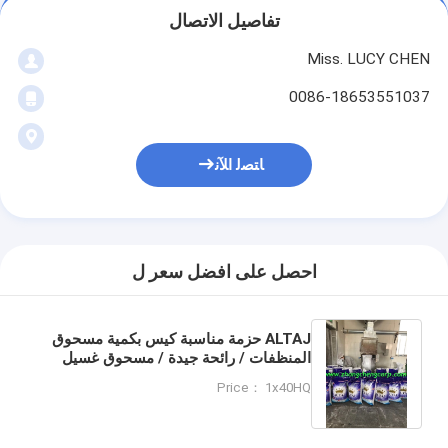
تفاصيل الاتصال
Miss. LUCY CHEN
0086-18653551037
ﺎﺘﺼﻟ ﺍﻶﻧ
احصل على افضل سعر ل
ALTAJ حزمة مناسبة كيس بكمية مسحوق
المنظفات / رائحة جيدة / مسحوق غسيل
البرج الرش المستخدم في المياه الصلبة
Price： 1x40HQ
والناعمة