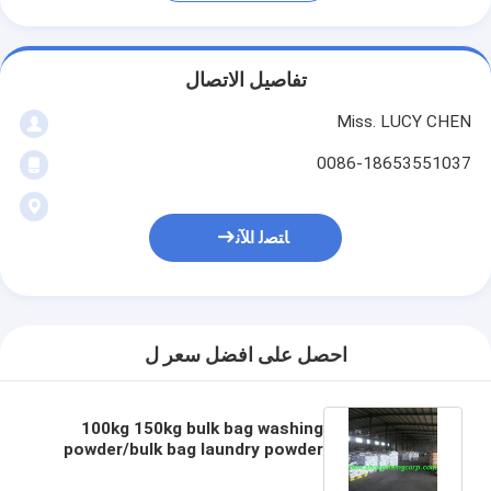
تفاصيل الاتصال
Miss. LUCY CHEN
0086-18653551037
ﺎﺘﺼﻟ ﺍﻶﻧ
احصل على افضل سعر ل
100kg 150kg bulk bag washing
powder/bulk bag laundry powder
with cheapest price