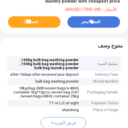
laundry powder with cheapest price
الأسعار：280-680USD/TONS
افضل سعر
ﺎﺘﺼﻟ ﺍﻶﻧ
منتوج وصف
,
100kg bulk bag washing powder
تسليط الضوء
,
150kg bulk bag washing powder
bulk bag laundry powder
after 15days after received your deposit
Delivery Time
bulk bag washing powder
Model Number
10kg/bag 2600 woven bags/a 40HQ
container 1kg*12pcs/ woven bag 2167
Packaging Details
woven bags/40HQ container 25kg/
TT or L/C at sight
Payment Terms
shandong
Place of Origin
عرض المزيد