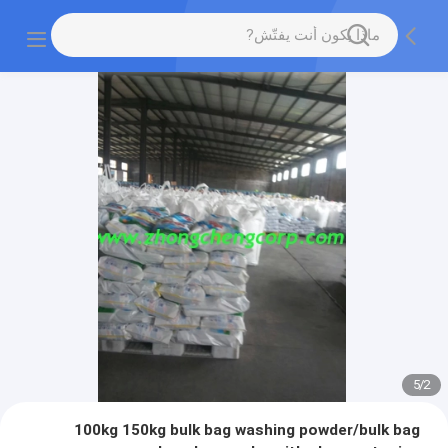
5
/
2
100kg 150kg bulk bag washing powder/bulk bag