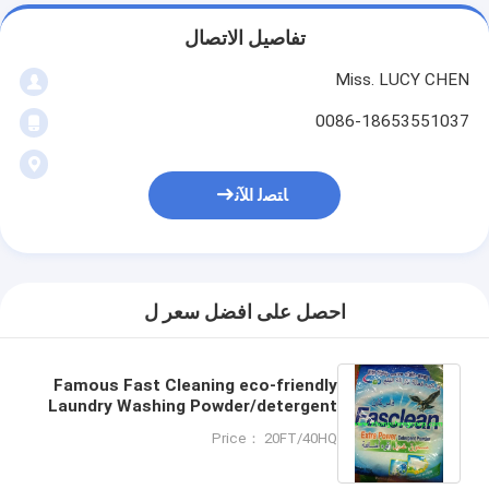
تفاصيل الاتصال
Miss. LUCY CHEN
0086-18653551037
ﺎﺘﺼﻟ ﺍﻶﻧ
احصل على افضل سعر ل
Famous Fast Cleaning eco-friendly
Laundry Washing Powder/detergent
powder to Yemen market
Price： 20FT/40HQ