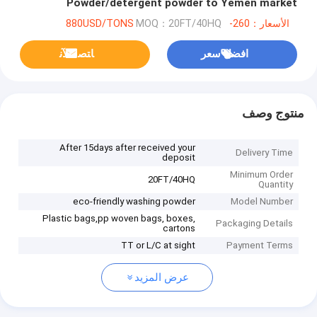
Powder/detergent powder to Yemen market
الأسعار：260-880USD/TONS
MOQ：20FT/40HQ
افضل سعر
ﺎﺘﺼﻟ ﺍﻶﻧ
منتوج وصف
After 15days after received your
Delivery Time
deposit
Minimum Order
20FT/40HQ
Quantity
eco-friendly washing powder
Model Number
Plastic bags,pp woven bags, boxes,
Packaging Details
cartons
TT or L/C at sight
Payment Terms
عرض المزيد