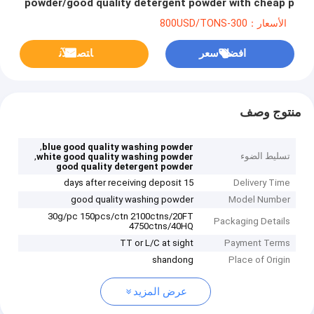
powder/good quality detergent powder with cheap p
الأسعار：300-800USD/TONS
افضل سعر
ﺎﺘﺼﻟ ﺍﻶﻧ
منتوج وصف
,
blue good quality washing powder
تسليط الضوء
,
white good quality washing powder
good quality detergent powder
15 days after receiving deposit
Delivery Time
good quality washing powder
Model Number
30g/pc 150pcs/ctn 2100ctns/20FT
Packaging Details
4750ctns/40HQ
TT or L/C at sight
Payment Terms
shandong
Place of Origin
عرض المزيد