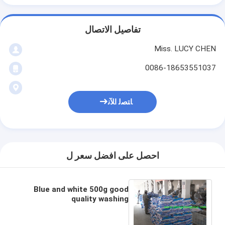
تفاصيل الاتصال
Miss. LUCY CHEN
0086-18653551037
ﺎﺘﺼﻟ ﺍﻶﻧ
احصل على افضل سعر ل
Blue and white 500g good
quality washing
powder/good quality
detergent powder with