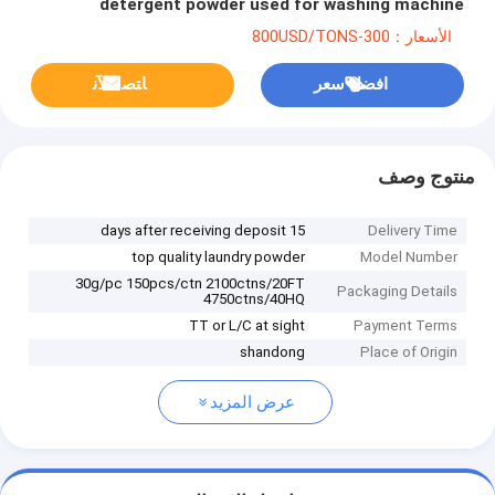
detergent powder used for washing machine
الأسعار：300-800USD/TONS
افضل سعر
ﺎﺘﺼﻟ ﺍﻶﻧ
منتوج وصف
15 days after receiving deposit
Delivery Time
top quality laundry powder
Model Number
30g/pc 150pcs/ctn 2100ctns/20FT
Packaging Details
4750ctns/40HQ
TT or L/C at sight
Payment Terms
shandong
Place of Origin
عرض المزيد