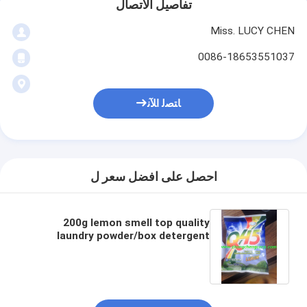
تفاصيل الاتصال
Miss. LUCY CHEN
0086-18653551037
ﺎﺘﺼﻟ ﺍﻶﻧ
احصل على افضل سعر ل
200g lemon smell top quality
laundry powder/box detergent
powder used for washing machine