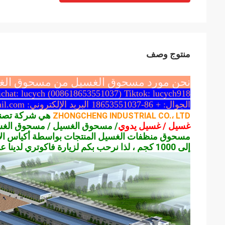
منتوج وصف
نحن مورد مسحوق الغسيل من مسحوق الغسيل / 
chat: lucych (008618653551037) Tiktok: lucych918
الجوال: + 86-18653551037 البريد الإلكتروني: lucysales99@hotmail.com البريد الإلكتروني: elgcorp@foxmail.com
هي شركة تصني
ZHONGCHENG INDUSTRIAL CO.، LTD
غسيل / غسيل يدوي
/ مسحوق الغسيل / مسحوق الغس
إلى 1000 كجم ، لذا نرحب بكم لزيارة فاكوتري لدينا على النحو التالي: