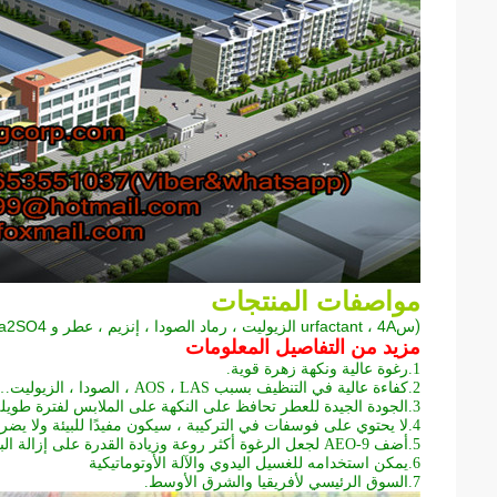
مواصفات المنتجات
(
س
urfactant ، 4A الزيوليت ، رماد الصودا ، إنزيم ، عطر و Na2SO4
مزيد من التفاصيل المعلومات
1.
رغوة عالية ونكهة زهرة قوية.
2.
كفاءة عالية في التنظيف بسبب AOS ، LAS ، الصودا ، الزيوليت….
3.
الجودة الجيدة للعطر تحافظ على النكهة على الملابس لفترة طويلة 
4.
لا يحتوي على فوسفات في التركيبة ، سيكون مفيدًا للبيئة ولا يضر 
5.
أضف AEO-9 لجعل الرغوة أكثر روعة وزيادة القدرة على إزالة البقع.
6.
يمكن استخدامه للغسيل اليدوي والآلة الأوتوماتيكية
7.
السوق الرئيسي لأفريقيا والشرق الأوسط.