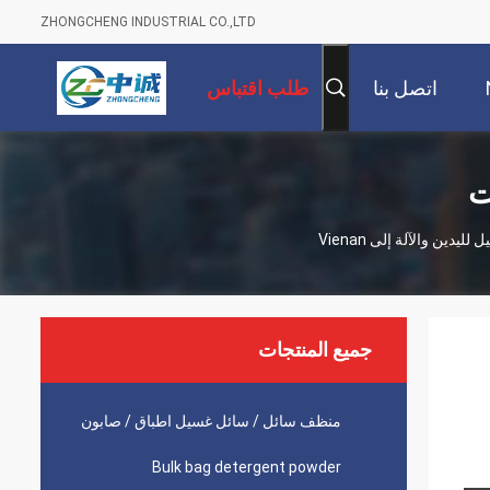
ZHONGCHENG INDUSTRIAL CO.,LTD
اتصل بنا
طلب اقتباس
 والآلة إلى Vienan
جميع المنتجات
منظف ​​سائل / سائل غسيل اطباق / صابون
Bulk bag detergent powder