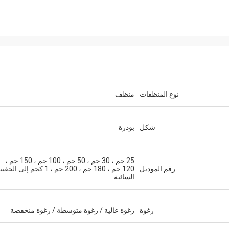
نوع المنظفات
منظف
Mr jaberri
شكل
بودرة
our
HI, Lucy, i got your goods, it is exactly
 to
quality, we trust u, hope continue with u,
ill
25 جم ، 30 جم ، 50 جم ، 100 جم ، 150 جم ،
thks
رقم الموديل
120 جم ، 180 جم ، 200 جم ، 1 كجم إلى الحق
السائبة
رغوة
رغوة عالية / رغوة متوسطة / رغوة منخفضة