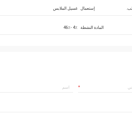
لب.
إستعمال
غسيل الملابس
المادة النشطة
4٪ -46٪