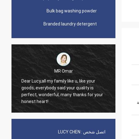
Bulk bag washing powder
Branded laundry detergent
MR Omar
Lars Ollson
Dear Miss Lucy, Many thanks for y
said your quality is
good quality, best price, it is worth
ul, many thanks for your
trust, we already long relation, we w
continue.
يبة
اتصل شخص :
LUCY CHEN