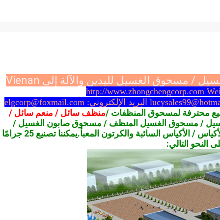
مسحوق الغسيل لليدين والآلة إلى Vienan
http://www.zhongchengcorp.com Wei
ع محترفة لمسحوق المنظفات /
منظف ​​سائل / منعم سائل /
يل / مسحوق الغسيل المنظف / مسحوق صابون الغسيل /
مسحوق منظفات الغسيل المنتجات بواسطة أكياس الأكياس / الأكياس السائبة والكرتون المعبأ.يمكننا تصنيع 25 جرامًا