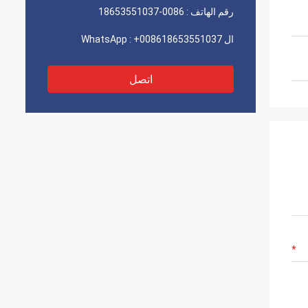
رقم الهاتف :
0086-18653551037
ال WhatsApp :
+008618653551037
اتصل