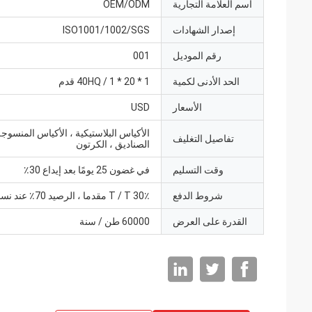
اسم العلامة التجارية
OEM/ODM
إصدار الشهادات
ISO1001/1002/SGS
رقم الموديل
001
الحد الأدنى لكمية
1 * 40HQ / 1 * 20 قدم
الأسعار
USD
تفاصيل التغليف
الصناديق ، الكرتون
وقت التسليم
في غضون 25 يومًا بعد إيداع 30٪
شروط الدفع
T / T 30٪ مقدما ، الرصيد 70٪ عند نسخة B / L
القدرة على العرض
60000 طن / سنة