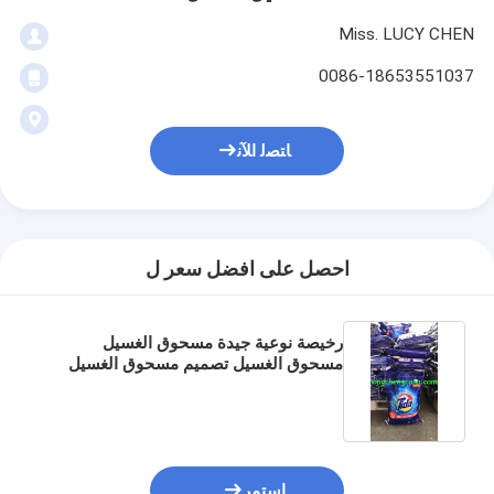
Miss. LUCY CHEN
0086-18653551037
ﺎﺘﺼﻟ ﺍﻶﻧ
احصل على افضل سعر ل
رخيصة نوعية جيدة مسحوق الغسيل
مسحوق الغسيل تصميم مسحوق الغسيل
مسحوق الغسيل الصين إلى سوق هايتي
استمر