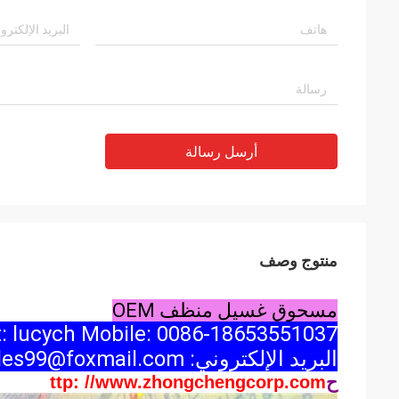
أرسل رسالة
منتوج وصف
مسحوق غسيل منظف OEM
: lucych Mobile: 0086-18653551037
البريد الإلكتروني: lucysales99@foxmail.com
ح
ttp: //www.zhongchengcorp.com