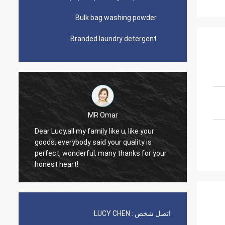
Bulk bag washing powder
Branded laundry detergent
Lars Ollson
Dear Miss Lucy, Many thanks for your
is
good quality, best price, it is worth to
r your
trust, we already long relation, we will
continue.
اتصل شخص :
LUCY CHEN