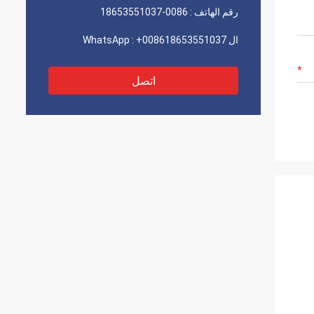
رقم الهاتف :
0086-18653551037
ال WhatsApp :
+008618653551037
اتصل