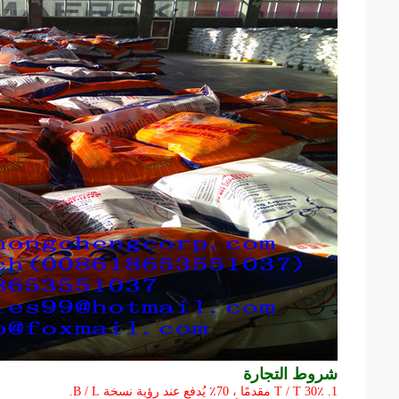
شروط التجارة
1. T / T 30٪ مقدمًا ، 70٪ يُدفع عند رؤية نسخة B / L.