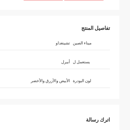
تفاصيل المنتج
ميناء الصين
تشينغداو
يستعمل ل
أبيرل
ary Mohanmod
السيد لارس
your blue color powder, it
Hi, Lucy, Many thanks for your help 
لون البودرة
الأبيض والأزرق والأخضر
ful, exactly quality that
100g sachets washing powder, qulia
r business going very
very good, customers like too much
اترك رسالة