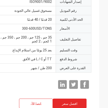
إصدار الشهادات
ISO9001/9002
رقم الموديل
مسحوق غسيل عالي الجودة
الحد الأدنى لكمية
20 قدمًا / 40 قدمًا
الأسعار
300-600USD/TONS
تفاصيل التغليف
1 كجم ، 2 كجم
وقت التسليم
بعد 25 يومًا من استلام الإيداع.
شروط الدفع
TT أو L / C في الأفق
القدرة على العرض
200 طن / شهر
افضل سعر
ﺎﺘﺼﻟ ﺍﻶﻧ