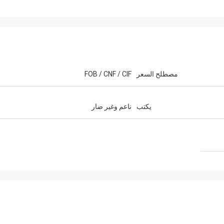
مصطلح السعر
FOB / CNF / CIF
يكتب
ناعم وغير ضار
Mr Sh
Mr jaberri
Hello, Lucy, I got 
HI, Lucy, i got your goods, it is exactly
is nice and wonder
quality, we trust u, hope continue with u,
we want, hope you
thks
well...