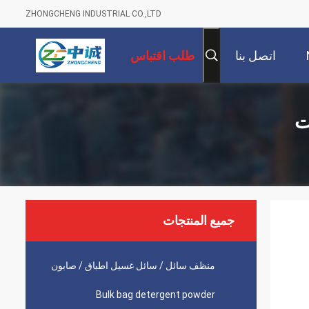
ZHONGCHENG INDUSTRIAL CO.,LTD
اتصل بنا
طلب اقتباس
جميع المنتجات
منظف ​​سائل / سائل غسيل اطباق / صابون
Bulk bag detergent powder